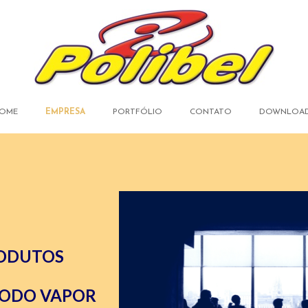
OME
EMPRESA
PORTFÓLIO
CONTATO
DOWNLOA
RODUTOS
TODO VAPOR