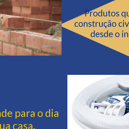
Produtos qu
construção civ
desde o in
ade para o dia
sua casa.